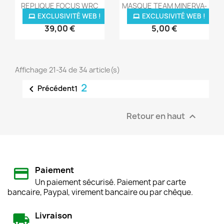
Aperçu rapide
Aperçu rapide


REPLIQUE FOCUS WRC
MASQUE TEAM MINERVA-
MINERVA
OIL...
EXCLUSIVITÉ WEB !
EXCLUSIVITÉ WEB !
39,00 €
5,00 €
Affichage 21-34 de 34 article(s)
2

Précédent
1
Retour en haut

Paiement
Un paiement sécurisé. Paiement par carte
bancaire, Paypal, virement bancaire ou par chèque.
Livraison