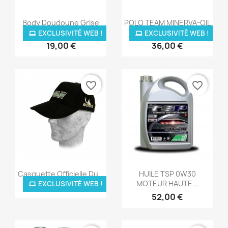
Aperçu rapide
Aperçu rapide


Body Doudoune Grise
POLO TEAM MINERVA-OIL
Ou...
C3...
EXCLUSIVITÉ WEB !
EXCLUSIVITÉ WEB !
19,00 €
36,00 €
favorite_border
favorite_border
Aperçu rapide
Aperçu rapide


Casquette Officielle Du...
HUILE TSP 0W30
MOTEUR HAUTE...
EXCLUSIVITÉ WEB !
16,00 €
52,00 €