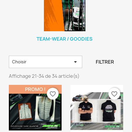
TEAM-WEAR / GOODIES

FILTRER
Choisir
Affichage 21-34 de 34 article(s)
PROMO !
favorite_border
favorite_border