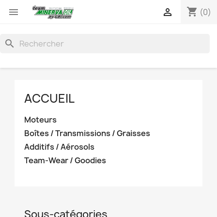
shopping_cart


(0)
search
ACCUEIL
Moteurs
Boîtes / Transmissions / Graisses
Additifs / Aérosols
Team-Wear / Goodies
Sous-catégories