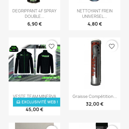
Aperçu rapide
Aperçu rapide


DEGRIPPANT 4F SPRAY
NETTOYANT FREIN
DOUBLE...
UNIVERSEL...
6,90 €
4,80 €
favorite_border
favorite_border
Aperçu rapide
Aperçu rapide


VESTE TEAM MINERVA
Graisse Compétition...
OIL NOIRE
EXCLUSIVITÉ WEB !
32,00 €
45,00 €